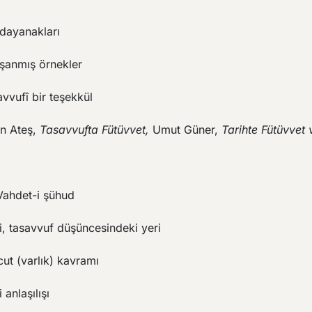
 dayanakları
aşanmış örnekler
avvufî bir teşekkül
n Ateş,
Tasavvufta Fütüvvet,
Umut Güner,
Tarihte Fütüvvet 
Vahdet-i şühud
, tasavvuf düşüncesindeki yeri
ut (varlık) kavramı
 anlaşılışı