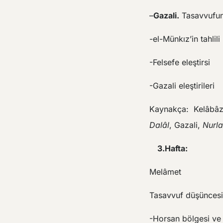
–
Gazali.
Tasavvufun
-el-Münkız’in tahlili
-Felsefe eleştirsi
-Gazali eleştirileri
Kaynakça: Kelâbâ
Dalâl
, Gazali,
Nurla
3.Hafta:
Melâmet
Tasavvuf düşüncesi
-Horsan bölgesi ve 