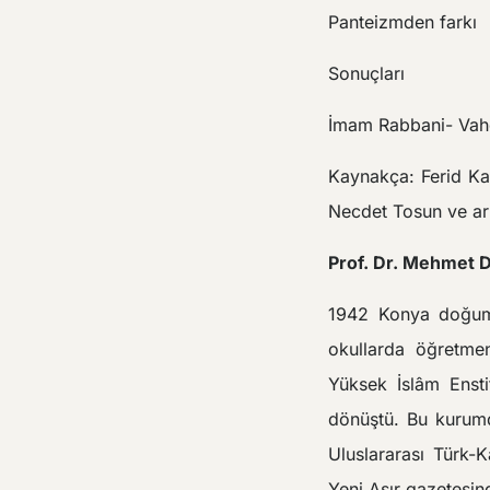
Panteizmden farkı
Sonuçları
İmam Rabbani- Vah
Kaynakça: Ferid K
Necdet Tosun ve ar
Prof. Dr. Mehmet
1942 Konya doğuml
okullarda öğretmen
Yüksek İslâm Enstit
dönüştü. Bu kurumd
Uluslararası Türk-
Yeni Asır gazetesin