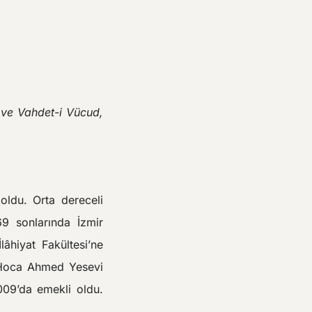
 ve Vahdet-i Vücud,
ldu. Orta dereceli
69 sonlarında İzmir
lâhiyat Fakültesi’ne
a Hoca Ahmed Yesevi
009’da emekli oldu.