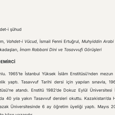
det-i şühud
am,
Vahdet-i Vücud
, İsmail Fenni Ertuğrul,
Muhyiddin Arabi
kadaşları,
İmam Rabbani Dini ve Tasavvufi Görüşleri
 DEMİRCİ
u. 1965’te İstanbul Yüksek İslâm Enstitüsü’nden mezun o
lik yaptı. Tasavvuf Tarihi dersi için yapılan sınavla, 19
üsü’ne atandı. Enstitü 1982’de Dokuz Eylül Üniversitesi İ
a 40 yıla yakın Tasavvuf dersleri okuttu. Kazakistan’d
Kazak Üniversitesinde 6 ay öğretim üyeliği yaptı. Mayıs 2
de köşe yazarıdır.