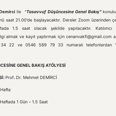
Demirci
ile
“
Tasavvuf Düşüncesine Genel Bakış”
konulu
 saat 21.00’de başlayacaktır. Dersler Zoom üzerinden çe
ftada 1.5 saat olacak şekilde yapılacaktır. Katılımcı 
ilgi almak ve kayıt yaptırmak için cenanvakfi@gmail.com ad
4 22 ve 0546 589 79 33 numaralı telefonlardan Vak
CESİNE GENEL BAKIŞ
ATÖLYESİ
İ:
Prof
.
Dr. Mehmet DEMİRCİ
 Hafta
 Haftada 1 Gün – 1.5 Saat