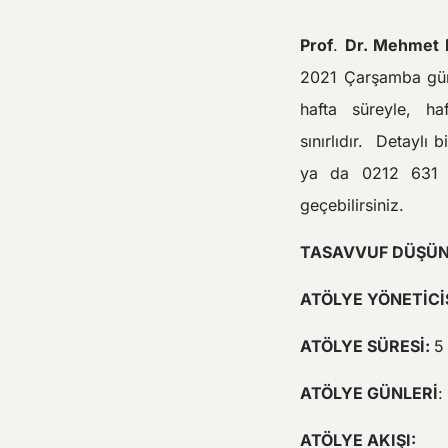
Prof
.
Dr. Mehmet 
2021 Çarşamba günü
hafta süreyle, ha
sınırlıdır.
Detaylı b
ya da 0212 631 3
geçebilirsiniz.
TASAVVUF DÜŞÜN
ATÖLYE YÖNETİCİS
ATÖLYE SÜRESİ:
5
ATÖLYE GÜNLERİ
:
ATÖLYE AKIŞI: