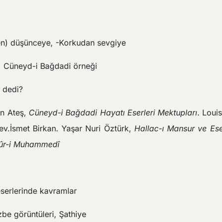
n) düşünceye, -Korkudan sevgiye
., Cüneyd-i Bağdadi örneği
 dedi?
n Ateş,
Cüneyd-i Bağdadi Hayatı Eserleri Mektupları
. Loui
çev.İsmet Birkan. Yaşar Nuri Öztürk,
Hallac-ı Mansur ve Ese
ûr-i Muhammedî
serlerinde kavramlar
be görüntüleri, Şathiye