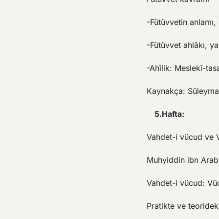
-Fütüvvetin anlamı,
-Fütüvvet ahlâkı, y
-Ahîlik: Meslekî-tas
Kaynakça: Süleyma
5.Hafta:
Vahdet-i vücud ve 
Muhyiddin ibn Arabi
Vahdet-i vücud: Vüc
Pratikte ve teorideki