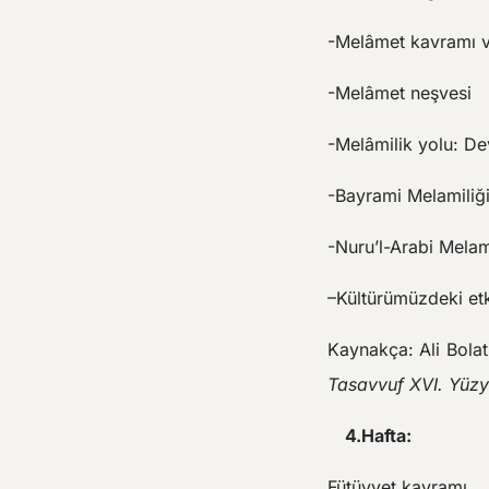
-Melâmet kavramı v
-Melâmet neşvesi
-Melâmilik yolu: De
-Bayrami Melamiliğ
-Nuru’l-Arabi Melam
–Kültürümüzdeki etk
Kaynakça: Ali Bolat,
Tasavvuf XVI. Yüzy
4.Hafta:
Fütüvvet kavramı