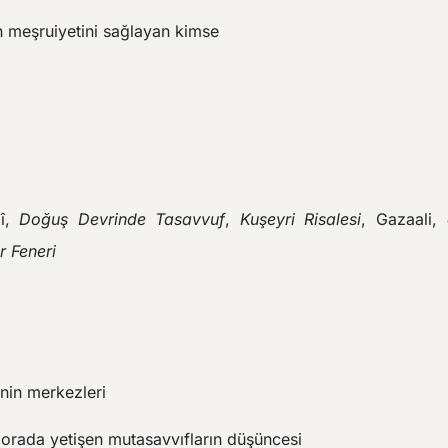
 meşruiyetini sağlayan kimse
zî,
Doğuş Devrinde Tasavvuf
,
Kuşeyri Risalesi
, Gazaali,
r Feneri
nin merkezleri
orada yetişen mutasavvıfların düşüncesi