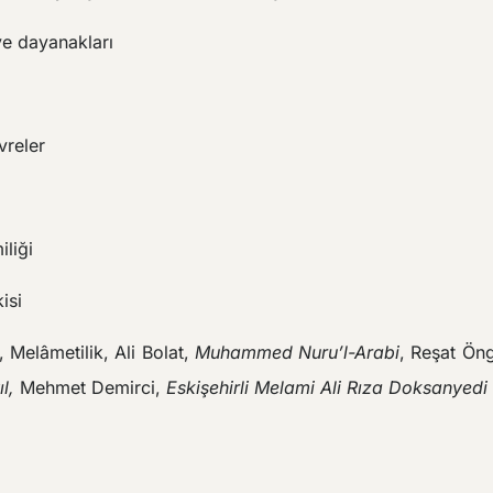
e dayanakları
vreler
i
iliği
isi
 Melâmetilik, Ali Bolat,
Muhammed Nuru’l-Arabi
, Reşat Ön
ıl,
Mehmet Demirci,
Eskişehirli Melami Ali Rıza Doksanyedi