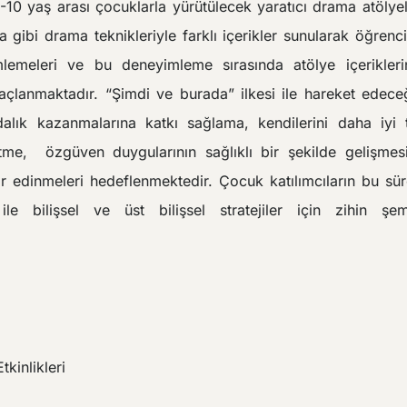
-10 yaş arası çocuklarla yürütülecek yaratıcı drama atölyel
ibi drama teknikleriyle farklı içerikler sunularak öğrenci
mlemeleri ve bu deneyimleme sırasında atölye içerikleri
maçlanmaktadır. “Şimdi ve burada” ilkesi ile hareket edec
ndalık kazanmalarına katkı sağlama, kendilerini daha iyi 
tme,
özgüven duygularının sağlıklı bir şekilde gelişmes
r edinmeleri hedeflenmektedir. Çocuk katılımcıların bu sür
ile bilişsel ve üst bilişsel stratejiler için zihin şem
kinlikleri