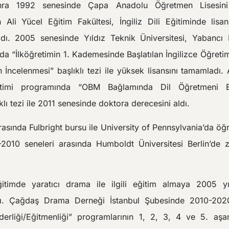
nra 1992 senesinde Çapa Anadolu Öğretmen Lisesini 
n Ali Yücel Eğitim Fakültesi, İngiliz Dili Eğitiminde lis
ı. 2005 senesinde Yıldız Teknik Üniversitesi, Yabancı D
a “İlköğretimin 1. Kademesinde Başlatılan İngilizce Öğreti
 İncelenmesi” başlıklı tezi ile yüksek lisansını tamamladı. 
timi programında “OBM Bağlamında Dil Öğretmeni E
lı tezi ile 2011 senesinde doktora derecesini aldı.
rasında Fulbright bursu ile University of Pennsylvania’da öğ
2010 seneleri arasında Humboldt Üniversitesi Berlin’de zi
ğitimde yaratıcı drama ile ilgili eğitim almaya 2005 yıl
ı. Çağdaş Drama Derneği İstanbul Şubesinde 2010-2020
derliği/Eğitmenliği” programlarının 1, 2, 3, 4 ve 5. aşa