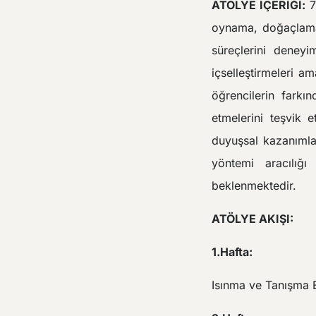
ATÖLYE İÇERİĞİ:
7
oynama, doğaçlama g
süreçlerini deneyi
içselleştirmeleri a
öğrencilerin farkı
etmelerini teşvik e
duyuşsal kazanımla
yöntemi aracılığı 
beklenmektedir.
ATÖLYE AKIŞI:
1.Hafta:
Isınma ve Tanışma Et