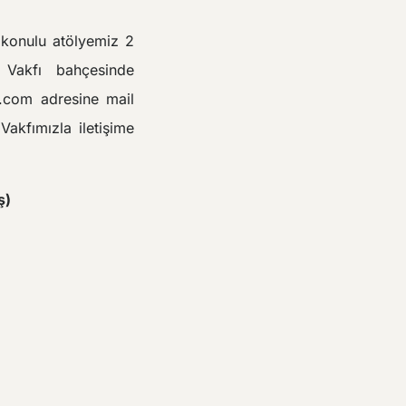
”
konulu atölyemiz 2
Vakfı bahçesinde
l.com adresine mail
akfımızla iletişime
)