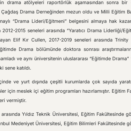
in drama atölyeleri raportörlük aşamasından sonra bir 
le Çağdaş Drama Derneğinden mezun oldu ve Milli Eğitim Bak
naylı “Drama Lideri/Eğitmeni” belgesini almaya hak kaza
2012-2015 seneleri arasında “Yaratıcı Drama Liderliği/Eğit
yan Elif Kır Cullen, 2017-2019 seneleri arasında Trinity 
Eğitimde Drama bölümünde doktora sonrası araştırmaların
mamladı ve aynı üniversitenin uluslararası “Eğitimde Drama” 
i sene katıldı.
çinde ve yurt dışında çeşitli kurumlarda çok sayıda yaratı
r için meslek içi eğitim programları hazırlamıştır. Eğitim F
ri vermiştir.
arasında Yıldız Teknik Üniversitesi, Eğitim Fakültesinde g
anbul Medeniyet Üniversitesi, Eğitim Bilimleri Fakültesinde g