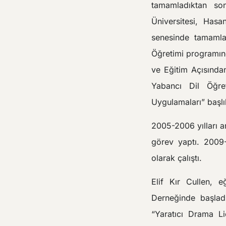
tamamladıktan so
Üniversitesi, Hasa
senesinde tamamlad
Öğretimi programınd
ve Eğitim Açısından
Yabancı Dil Öğre
Uygulamaları” başlık
2005-2006 yılları a
görev yaptı. 2009-
olarak çalıştı.
Elif Kır Cullen, e
Derneğinde başlad
“Yaratıcı Drama Li