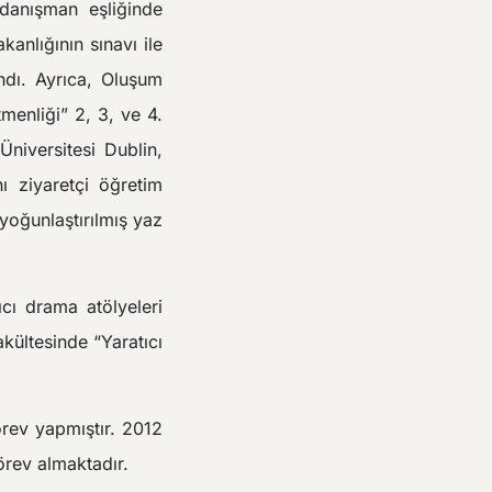
danışman eşliğinde
anlığının sınavı ile
ndı. Ayrıca, Oluşum
menliği” 2, 3, ve 4.
Üniversitesi Dublin,
ı ziyaretçi öğretim
yoğunlaştırılmış yaz
cı drama atölyeleri
akültesinde “Yaratıcı
örev yapmıştır. 2012
örev almaktadır.