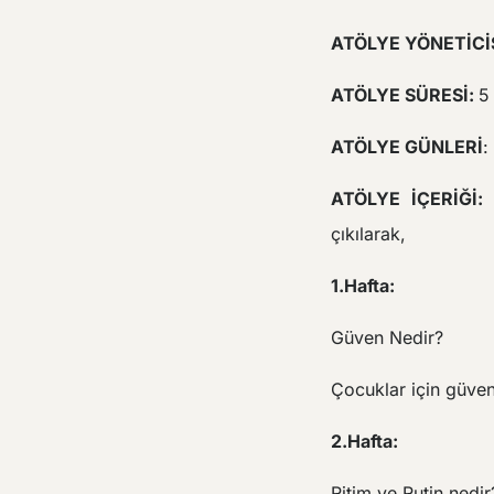
ATÖLYE YÖNETİCİS
ATÖLYE SÜRESİ:
5
ATÖLYE GÜNLERİ
:
ATÖLYE İÇERİĞİ:
çıkılarak,
1.Hafta:
Güven Nedir?
Çocuklar için güv
2.Hafta:
Ritim ve Rutin nedir