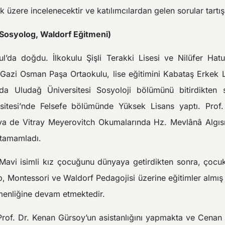
 üzere incelenecektir ve katılımcılardan gelen sorular tartışı
osyolog, Waldorf Eğitmeni)
ul’da doğdu. İlkokulu Şişli Terakki Lisesi ve Nilüfer Hat
 Gazi Osman Paşa Ortaokulu, lise eğitimini Kabataş Erkek 
da Uludağ Üniversitesi Sosyoloji bölümünü bitirdikten 
rsitesi’nde Felsefe bölümünde Yüksek Lisans yaptı. Prof
va de Vitray Meyerovitch Okumalarında Hz. Mevlânâ Algıs
ı tamamladı.
Mavi isimli kız çocuğunu dünyaya getirdikten sonra, çocuk p
p, Montessori ve Waldorf Pedagojisi üzerine eğitimler almış
enliğine devam etmektedir.
Prof. Dr. Kenan Gürsoy’un asistanlığını yapmakta ve Cenan 