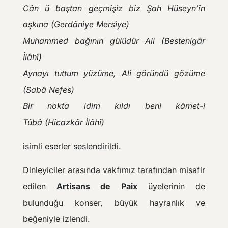
Cân ü baştan geçmişiz biz Şah Hüseyn’in
aşkına (Gerdâniye Mersiye)
Muhammed bağının gülüdür Ali (Bestenigâr
İlâhî)
Aynayı tuttum yüzüme, Ali göründü gözüme
(Sabâ Nefes)
Bir nokta idim kıldı beni kāmet-i
Tûbâ (Hicazkâr İlâhî)
isimli eserler seslendirildi.
Dinleyiciler arasında vakfımız tarafından misafir
edilen
Artisans de Paix
üyelerinin de
bulunduğu konser, büyük hayranlık ve
beğeniyle izlendi.