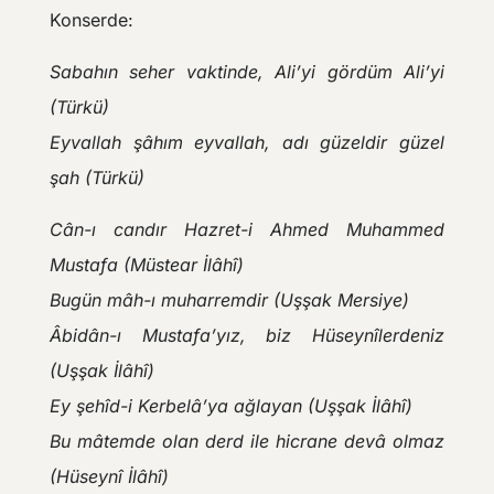
Konserde:
Sabahın seher vaktinde, Ali’yi gördüm Ali’yi
(Türkü)
Eyvallah şâhım eyvallah, adı güzeldir güzel
şah (Türkü)
Cân-ı candır Hazret-i Ahmed Muhammed
Mustafa (Müstear İlâhî)
Bugün mâh-ı muharremdir (Uşşak Mersiye)
Âbidân-ı Mustafa’yız, biz Hüseynîlerdeniz
(Uşşak İlâhî)
Ey şehîd-i Kerbelâ’ya ağlayan (Uşşak İlâhî)
Bu mâtemde olan derd ile hicrane devâ olmaz
(Hüseynî İlâhî)