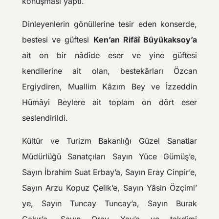
konuşması yaptı.
Dinleyenlerin gönüllerine tesir eden konserde,
bestesi ve güftesi
Ken’an Rifâî Büyükaksoy’a
ait on bir nâdîde eser ve yine güftesi
kendilerine ait olan, bestekârları Özcan
Ergiydiren, Muallim Kâzım Bey ve İzzeddin
Hümâyi Beylere ait toplam on dört eser
seslendirildi.
Kültür ve Turizm Bakanlığı Güzel Sanatlar
Müdürlüğü Sanatçıları Sayın Yüce Gümüş’e,
Sayın İbrahim Suat Erbay’a, Sayın Eray Cinpir’e,
Sayın Arzu Kopuz Çelik’e, Sayın Yâsin Özçimi’
ye, Sayın Tuncay Tuncay’a, Sayın Burak
Çakır’a, Sayın Oray Yay’a ve takdimi