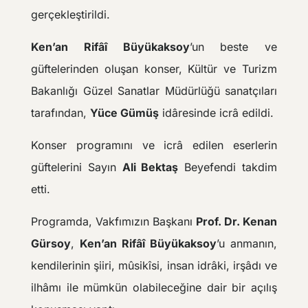
gerçekleştirildi.
Ken’an Rifâî Büyükaksoy
’un beste ve
güftelerinden oluşan konser, Kültür ve Turizm
Bakanlığı Güzel Sanatlar Müdürlüğü sanatçıları
tarafından,
Yüce Gümüş
idâresinde icrâ edildi.
Konser programını ve icrâ edilen eserlerin
güftelerini Sayın
Ali Bektaş
Beyefendi takdim
etti.
Programda, Vakfımızın Başkanı
Prof. Dr. Kenan
Gürsoy
,
Ken’an Rifâî Büyükaksoy
’u anmanın,
kendilerinin şiiri, mûsikîsi, insan idrâki, irşâdı ve
ilhâmı ile mümkün olabileceğine dair bir açılış