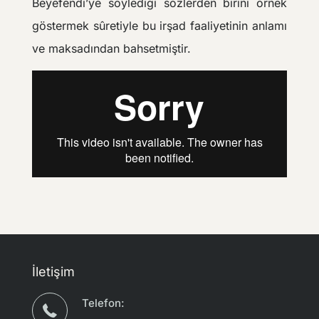
Beyefendi’ye söylediği sözlerden birini örnek
göstermek sûretiyle bu irşad faaliyetinin anlamı
ve maksadından bahsetmiştir.
İletişim
Telefon: