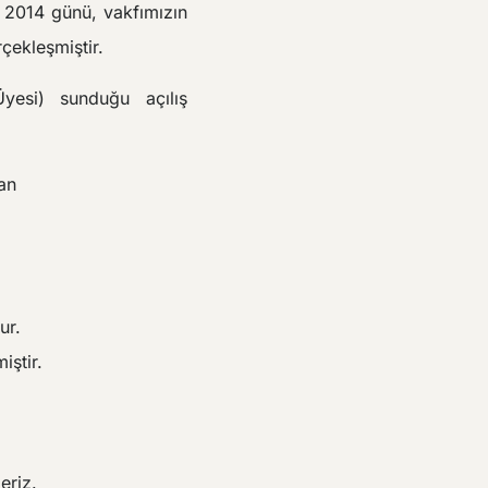
m 2014 günü, vakfımızın
ekleşmiştir.
esi) sunduğu açılış
an
ur.
iştir.
eriz.