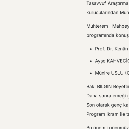
Tasavvuf Araştırmal
kurucularından Muh
Muhterem Mahpey
programında konuşm
Prof. Dr. Kenân
Ayşe KAHVECİOĞ
Münire USLU (Ge
Baki BİLGİN Beyefen
Daha sonra emeği ge
Son olarak genç kard
Program ikram ile t
Bu önemli günümüzde